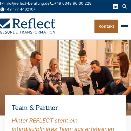
info@reflect-beratung.de
+49 6349 96 30 228
+49 177 4482107
Kontakt
Leistungen
Produkte
Wissen
Über uns
Kontakt
Team & Partner
FAQ
Hinter REFLECT steht ein
interdisziplinäres Team aus erfahrenen