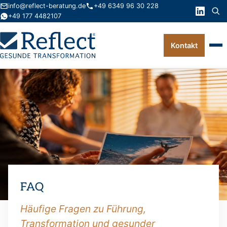
info@reflect-beratung.de
+49 6349 96 30 228
+49 177 4482107
Kontakt
Leistungen
Produkte
Wissen
Über uns
Kontakt
FAQ
FAQ
Häufige Fragen zu Führung,
Transformation und gesunder