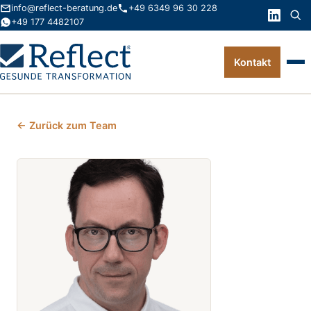
info@reflect-beratung.de
+49 6349 96 30 228
+49 177 4482107
Kontakt
Leistungen
← Zurück zum Team
Produkte
Wissen
Über uns
Kontakt
FAQ