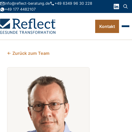
info@reflect-beratung.de
+49 6349 96 30 228
+49 177 4482107
Kontakt
Leistungen
← Zurück zum Team
Produkte
Wissen
Über uns
Kontakt
FAQ