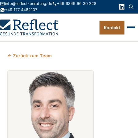
info@reflect-beratung.de
+49 6349 96 30 228
+49 177 4482107
Kontakt
Leistungen
← Zurück zum Team
Produkte
Wissen
Über uns
Kontakt
FAQ