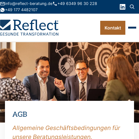
info@reflect-beratung.de
+49 6349 96 30 228
+49 177 4482107
Kontakt
Leistungen
Produkte
Wissen
Über uns
Kontakt
AGB
FAQ
Allgemeine Geschäftsbedingungen für
unsere Beratungsleistungen.