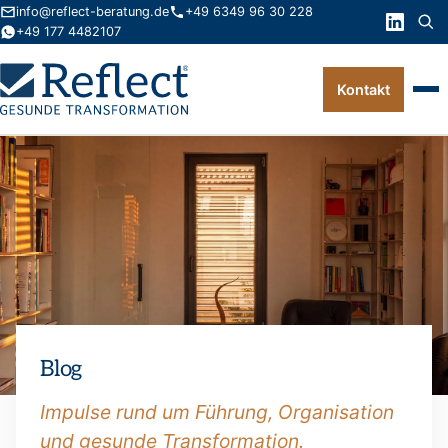
info@reflect-beratung.de
+49 6349 96 30 228
+49 177 4482107
Kontakt
Leistungen
Produkte
Wissen
Über uns
Kontakt
Blog
FAQ
Impulse rund um Führung, Organisation
und gesunde Transformation.