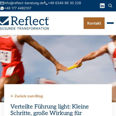
info@reflect-beratung.de
+49 6349 96 30 228
+49 177 4482107
Kontakt
Leistungen
Produkte
Wissen
Über uns
Kontakt
← Zurück zum Blog
FAQ
Verteilte Führung light: Kleine
Schritte, große Wirkung für