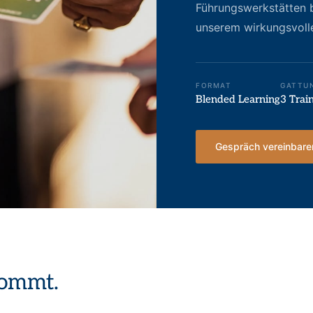
Führungswerkstätten b
unserem wirkungsvoll
FORMAT
GATTU
Blended Learning
3 Trai
Gespräch vereinbar
kommt.