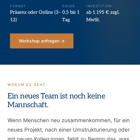
FORMAT
DAUER
INVESTITION
Präsenz oder Online (3–
0,5 bis 1
ab 1.195 € zzgl.
12)
Tag
MwSt.
Workshop anfragen →
WORUM ES GEHT
Ein neues Team ist noch keine
Mannschaft.
Wenn Menschen neu zusammenkommen, für ein
neues Projekt, nach einer Umstrukturierung oder
mit neuen Kolleg:innen, fehlt zu Beginn das, was