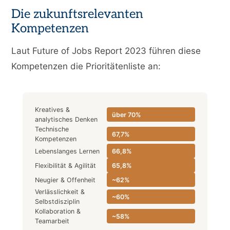
Die zukunftsrelevanten
Kompetenzen
Laut Future of Jobs Report 2023 führen diese
Kompetenzen die Prioritätenliste an:
Kreatives &
über 70%
analytisches Denken
Technische
67,7%
Kompetenzen
Lebenslanges Lernen
66,8%
Flexibilität & Agilität
65,8%
Neugier & Offenheit
~62%
Verlässlichkeit &
~60%
Selbstdisziplin
Kollaboration &
~58%
Teamarbeit