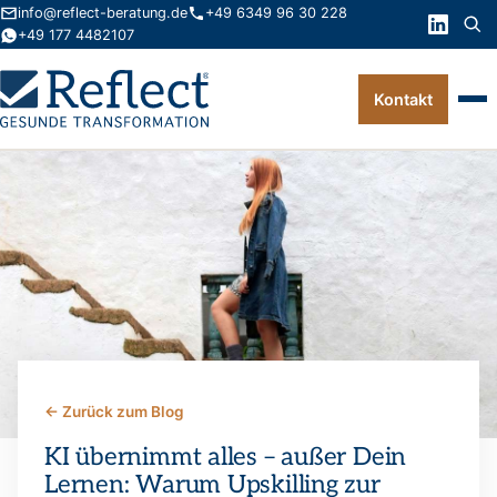
info@reflect-beratung.de
+49 6349 96 30 228
+49 177 4482107
Kontakt
Leistungen
Produkte
Wissen
Über uns
Kontakt
← Zurück zum Blog
FAQ
KI übernimmt alles – außer Dein
Lernen: Warum Upskilling zur