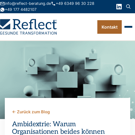
info@reflect-beratung.de
+49 6349 96 30 228
+49 177 4482107
Kontakt
Leistungen
Produkte
Wissen
Über uns
Kontakt
← Zurück zum Blog
FAQ
Ambidextrie: Warum
Organisationen beides können