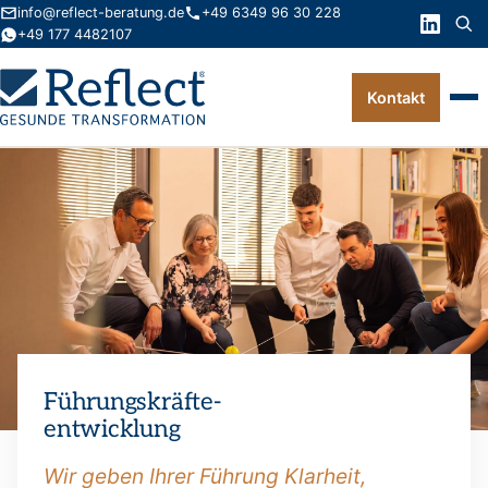
info@reflect-beratung.de
+49 6349 96 30 228
+49 177 4482107
Kontakt
Leistungen
Produkte
Wissen
Über uns
Kontakt
Führungskräfte
-
FAQ
entwicklung
Wir geben Ihrer Führung Klarheit,