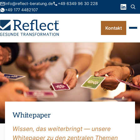
info@reflect-beratung.de
+49 6349 96 30 228
+49 177 4482107
Kontakt
Leistungen
Produkte
Wissen
Über uns
Kontakt
Whitepaper
FAQ
Wissen, das weiterbringt — unsere
Whitepaper zu den zentralen Themen