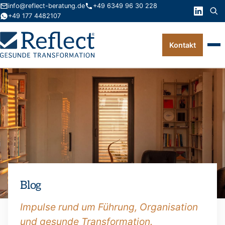
info@reflect-beratung.de
+49 6349 96 30 228
+49 177 4482107
Kontakt
Leistungen
Produkte
Wissen
Über uns
Kontakt
Blog
FAQ
Impulse rund um Führung, Organisation
und gesunde Transformation.