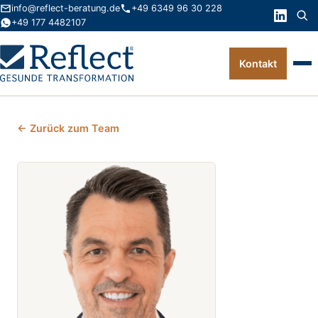
info@reflect-beratung.de
+49 6349 96 30 228
+49 177 4482107
Kontakt
Leistungen
← Zurück zum Team
Produkte
Wissen
Über uns
Kontakt
FAQ