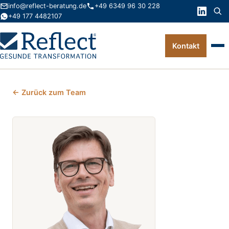
info@reflect-beratung.de
+49 6349 96 30 228
+49 177 4482107
Kontakt
Leistungen
← Zurück zum Team
Produkte
Wissen
Über uns
Kontakt
FAQ