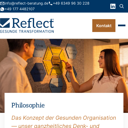
info@reflect-beratung.de
+49 6349 96 30 228
+49 177 4482107
Kontakt
Leistungen
Produkte
Wissen
Über uns
Kontakt
Philosophie
FAQ
Das Konzept der Gesunden Organisation
— unser ganzheitliches Denk- und