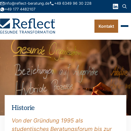
info@reflect-beratung.de
+49 6349 96 30 228
+49 177 4482107
Kontakt
Leistungen
Produkte
Wissen
Über uns
Kontakt
Historie
FAQ
Von der Gründung 1995 als
studentisches Beratungsforum bis zur