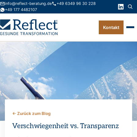
info@reflect-beratung.de
+49 6349 96 30 228
+49 177 4482107
Kontakt
Leistungen
Produkte
Wissen
Über uns
Kontakt
← Zurück zum Blog
FAQ
Verschwiegenheit vs. Transparenz