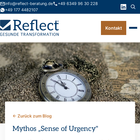
info@reflect-beratung.de
+49 6349 96 30 228
+49 177 4482107
Kontakt
Leistungen
Produkte
Wissen
Über uns
Kontakt
← Zurück zum Blog
FAQ
Mythos „Sense of Urgency"