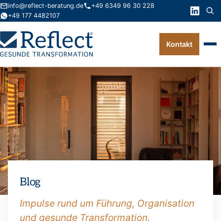
info@reflect-beratung.de
+49 6349 96 30 228
+49 177 4482107
Kontakt
Leistungen
Produkte
Wissen
Über uns
Kontakt
Blog
FAQ
Impulse rund um Führung, Organisation
und gesunde Transformation.