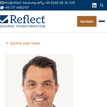
info@reflect-beratung.de
+49 6349 96 30 228
+49 177 4482107
Kontakt
Leistungen
← Zurück zum Team
Produkte
Wissen
Über uns
Kontakt
FAQ