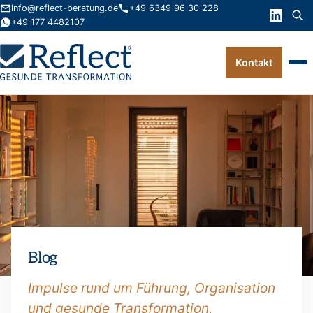
info@reflect-beratung.de
+49 6349 96 30 228
+49 177 4482107
Kontakt
Leistungen
Produkte
Wissen
Über uns
Kontakt
Blog
FAQ
Impulse rund um Führung, Organisation
und gesunde Transformation.