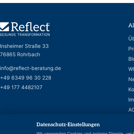
Al
Üb
Insheimer Straße 33
Pr
76865 Rohrbach
Bl
info@reflect-beratung.de
Wh
+49 6349 96 30 228
Ne
+49 177 4482107
Ko
I
A
Da
Datenschutz-Einstellungen
F
Wir verwenden Cookies und externe Dienste, um I