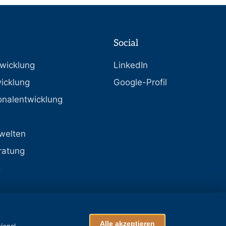
Social
wicklung
LinkedIn
icklung
Google-Profil
onalentwicklung
welten
ratung
g
Alle akzeptieren