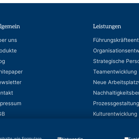
lgemein
Leistungen
er uns
Führungskräfteent
odukte
Organisationsentw
og
Strategische Pers
itepaper
Teamentwicklung
wsletter
Neue Arbeitsplatz
ntakt
Nachhaltigkeitsbe
mpressum
Prozessgestaltun
GB
Kulturentwicklung
tenschutzerklärung
AQ
nhalte wie Formulare