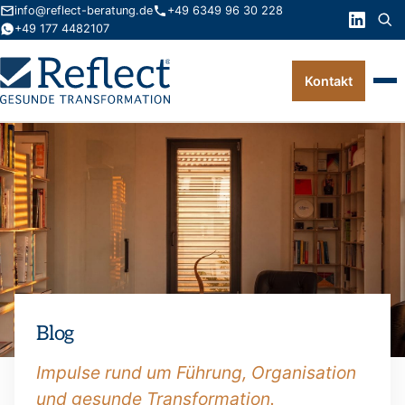
info@reflect-beratung.de
+49 6349 96 30 228
+49 177 4482107
Kontakt
Leistungen
Produkte
Wissen
Über uns
Kontakt
Blog
FAQ
Impulse rund um Führung, Organisation
und gesunde Transformation.