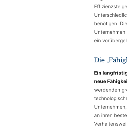
Effizienzstei
Unterschiedli
benötigen. Di
Unternehmen i
ein vorüberge
Die „Fähig
Ein langfrist
neue Fähigke
werdenden gro
technologische
Unternehmen, 
an ihren best
Verhaltensweis