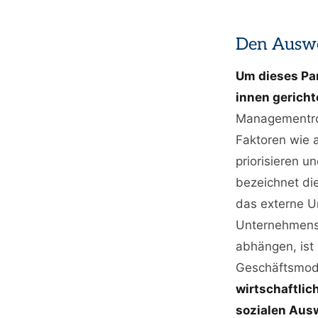
Den Auswe
Um dieses Par
innen gericht
Managementrou
Faktoren wie 
priorisieren u
bezeichnet di
das externe U
Unternehmens 
abhängen, ist
Geschäftsmode
wirtschaftlic
sozialen Aus