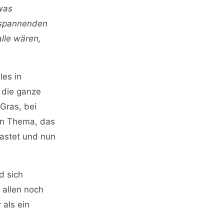
 was
n spannenden
lle wären,
les in
 die ganze
Gras, bei
in Thema, das
lastet und nun
d sich
 allen noch
 als ein