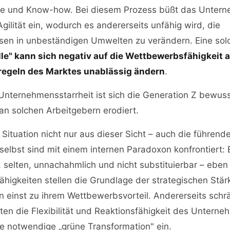
se und Know-how. Bei diesem Prozess büßt das Unter
ilität ein, wodurch es andererseits unfähig wird, die
sen in unbeständigen Umwelten zu verändern. Eine sol
lle" kann sich negativ auf die Wettbewerbsfähigkeit 
lregeln des Marktes unablässig ändern
.
 Unternehmensstarrheit ist sich die Generation Z bewus
an solchen Arbeitgebern erodiert.
Situation nicht nur aus dieser Sicht – auch die führend
lbst sind mit einem internen Paradoxon konfrontiert: E
, selten, unnachahmlich und nicht substituierbar – eben
ähigkeiten stellen die Grundlage der strategischen Stä
en einst zu ihrem Wettbewerbsvorteil. Andererseits sch
ten die Flexibilität und Reaktionsfähigkeit des Untern
ie notwendige „grüne Transformation" ein.