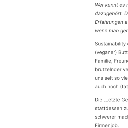
Wer kennt es n
dazugehört. D
Erfahrungen a
wenn man geme
Sustainability
(veganer) But
Familie, Freun
brutzelnder v
uns seit so vi
auch noch (tat
Die „Letzte Ge
stattdessen z
schwerer mach
Firmenjob.