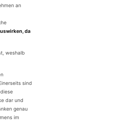
nehmen an
che
auswirken, da
st, weshalb
en
inerseits sind
 diese
rke dar und
ränken genau
ehmens im