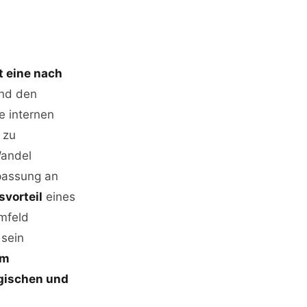
t eine nach
und den
e internen
 zu
Wandel
passung an
vorteil
eines
mfeld
 sein
um
ogischen und