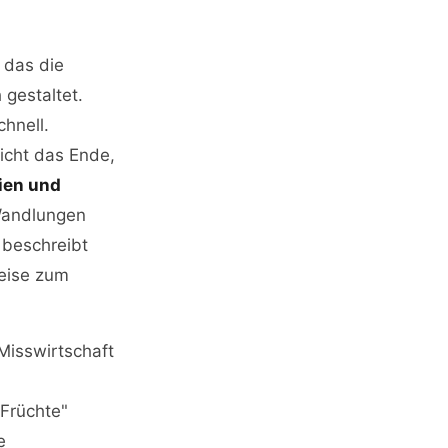
 das die
 gestaltet.
chnell.
icht das Ende,
ien und
Wandlungen
 beschreibt
Reise zum
Misswirtschaft
 Früchte"
e