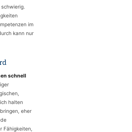
 schwierig.
igkeiten
Kompetenzen im
durch kann nur
rd
men schnell
iger
gischen,
ich halten
bringen, eher
nde
r Fähigkeiten,