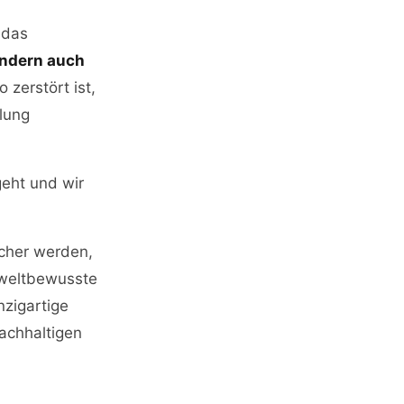
 das
ndern auch
 zerstört ist,
lung
eht und wir
icher werden,
mweltbewusste
zigartige
nachhaltigen